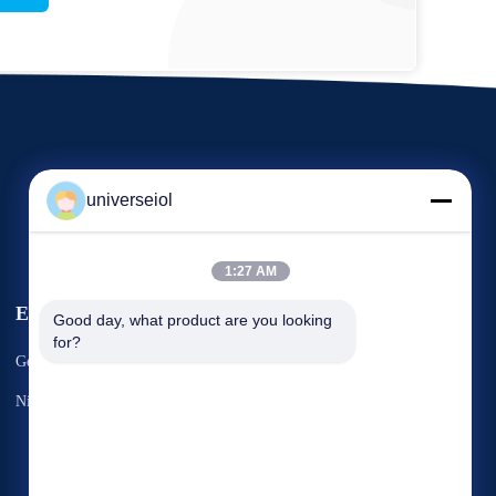
universeiol
1:27 AM
Evenementen
Good day, what product are you looking 
Verzoek Een Citaat
for?
Gevallen
Tel.: 86-0371-67897062-8008
Nieuws
Fax: 86-0371-63932765


