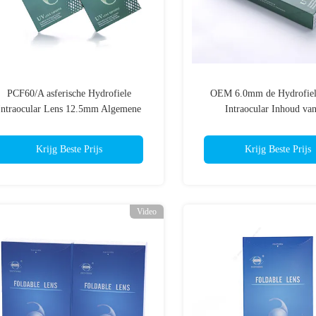
PCF60/A asferische Hydrofiele
OEM 6.0mm de Hydrofiel
Intraocular Lens 12.5mm Algemene
Intraocular Inhoud van
Diameter
Lenshoogwater
Krijg Beste Prijs
Krijg Beste Prijs
Video