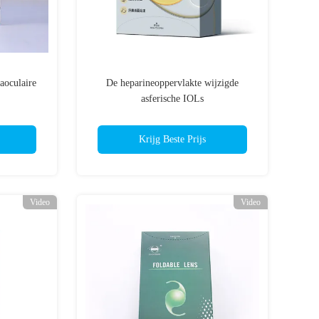
aoculaire
De heparineoppervlakte wijzigde
asferische IOLs
Krijg Beste Prijs
Video
Video