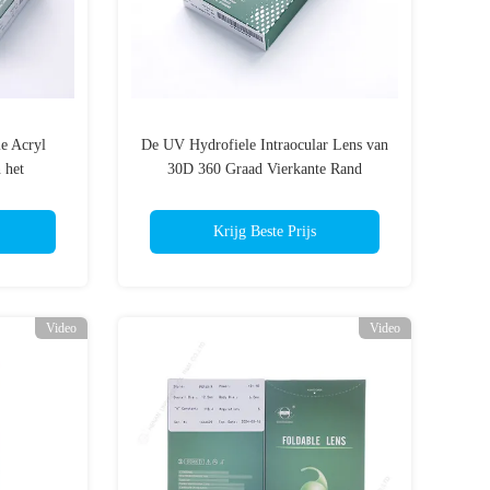
e Acryl
De UV Hydrofiele Intraocular Lens van
 het
30D 360 Graad Vierkante Rand
Krijg Beste Prijs
Video
Video