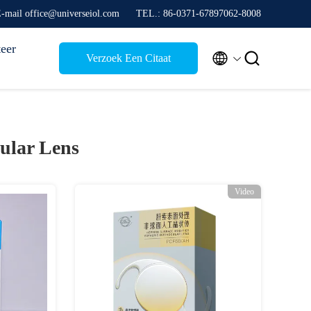
-mail office@universeiol.com
TEL.: 86-0371-67897062-8008
eer


Verzoek Een Citaat
cular Lens
Video