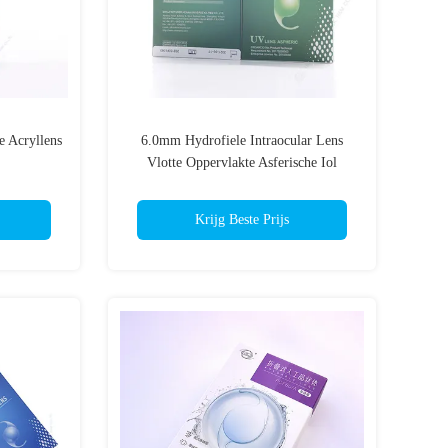
e Acryllens
6.0mm Hydrofiele Intraocular Lens
Vlotte Oppervlakte Asferische Iol
Krijg Beste Prijs