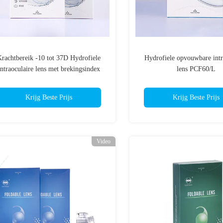
rachtbereik -10 tot 37D Hydrofiele
Hydrofiele opvouwbare intr
intraoculaire lens met brekingsindex
lens PCF60/L
47 Diameter 6,0 mm Ontworpen voor
gezichtscorrectie
Krijg Beste Prijs
Krijg Beste Prijs
Video