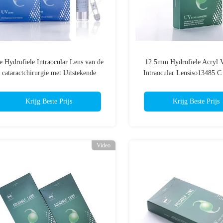
e Hydrofiele Intraocular Lens van de
12.5mm Hydrofiele Acryl 
cataractchirurgie met Uitstekende
Intraocular Lensiso13485 C
Biocompatibility
Krijg Beste Prijs
Krijg Beste Prijs
Video