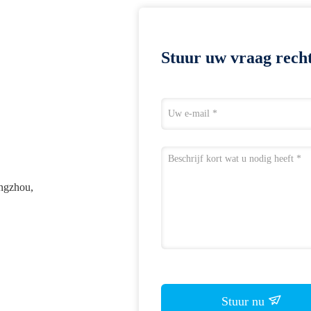
Stuur uw vraag recht
engzhou,
Stuur nu