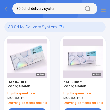
30 0d Iol Delivery System
(7)
Het 0~30.0D
het 6.0mm
Voorgeladen
Voorgeladen
Introcular-Systeem
Intraocular Systeem
Prijs:
Bespreekbaar
Prijs:
Bespreekbaar
voor éénmalig
van de Lens
MOQ:
500 PCs
MOQ:
500 PCs
gebruik van de
Asferische IOL
Lenslevering
Levering
Ontvang de meest recente Prijs
Ontvang de meest recente Prij