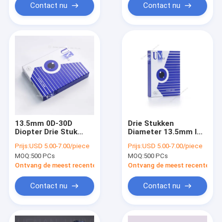
Contact nu
Contact nu
13.5mm 0D-30D
Drie Stukken
Diopter Drie Stuk
Diameter 13.5mm Iol-
Intraocular Lens
de Lens van
Prijs:
USD 5.00-7.00/piece
Prijs:
USD 5.00-7.00/piece
Latere Asferische
Lensmonofocal voor
MOQ:
500 PCs
MOQ:
500 PCs
Monofocal IOL
Cataractchirurgie
Ontvang de meest recente Prijs
Ontvang de meest recente Prij
Contact nu
Contact nu