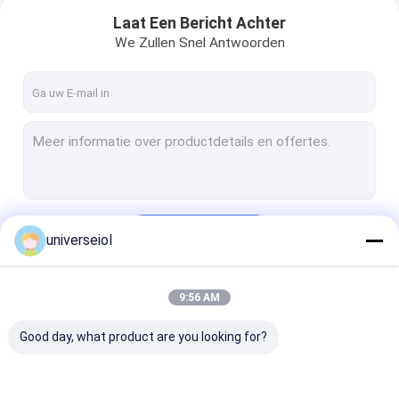
Laat Een Bericht Achter
We Zullen Snel Antwoorden
Doorgaan
universeiol
Huis
9:56 AM
Onze Categorieën
Producten
Good day, what product are you looking for?
Ongeveer ons