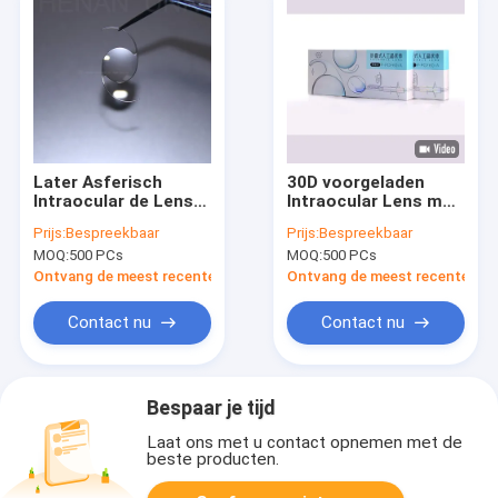
Later Asferisch
30D voorgeladen
Intraocular de Lens
Intraocular Lens met
Dubbel Haptisch Drie
Monofocal Zachte
Prijs:
Bespreekbaar
Prijs:
Bespreekbaar
Stuk IOL van
Hydrofiele IOL
MOQ:
500 PCs
MOQ:
500 PCs
Monofocal
Ontvang de meest recente Prijs
Ontvang de meest recente Prij
Contact nu
Contact nu
Bespaar je tijd
Laat ons met u contact opnemen met de
beste producten.