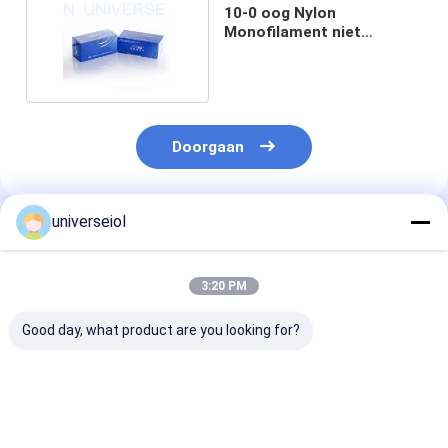
10-0 oog Nylon
Monofilament niet
Absorbeerbare Hechting
Doorgaan
universeiol
Geadviseerde Producten
3:20 PM
Good day, what product are you looking for?
ISO13485
Monofilament 10,0
Past de Chirur
chirurgische Oog
de Nylon Hechting
Naald van de