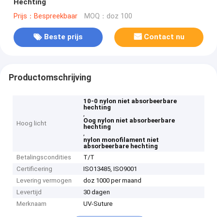
Hechting
Prijs：Bespreekbaar
MOQ：doz 100
Beste prijs
Contact nu
Productomschrijving
10-0 nylon niet absorbeerbare
hechting
,
Oog nylon niet absorbeerbare
Hoog licht
hechting
,
nylon monofilament niet
absorbeerbare hechting
Betalingscondities
T/T
Certificering
ISO13485, ISO9001
Levering vermogen
doz 1000 per maand
Levertijd
30 dagen
Merknaam
UV-Suture