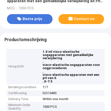
apparaten met een gemakkelijke verwijdering en Ph-
waarde 6.8-7.5 Ideaal voor oogprocedures
MOQ：1000 PCS
Beste prijs
Contact nu
Productomschrijving
1.0 ml visco-elastische
oogapparaten met gemakkelijke
verwijdering
,
visco-elastische oogapparaten voor
Hoog licht
oogprocedures
,
visco-elastische apparaten met een
pH van 6
,
8-7.5
Betalingscondities
T/T
Certificering
ISO13485
Delivery Time
Within one month
Minimum Order
1000 PCS
Quantity