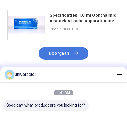
Specificaties 1.0 ml Ophthalmic
Viscoelastische apparaten met
een gemakkelijke verwijdering en
Price： 1000 PCS
Ph-waarde 6.8-7.5 Ideaal voor
oogprocedures
Doorgaan
universeiol
Geadviseerde Producten
1:41 AM
Good day, what product are you looking for?