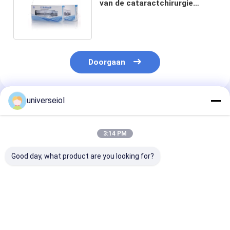
van de cataractchirurgie
1.8mm tot 2.6mm Insnijding
Doorgaan
universeiol
Geadviseerde Producten
3:14 PM
Good day, what product are you looking for?
Injectorsysteem voor
2.2mm Hydrofiel
Systeem het V
hydrofiele/hydrofiele
Hydrophobic IOL
éénmalig gebru
IOL's
Leveringssysteem
de