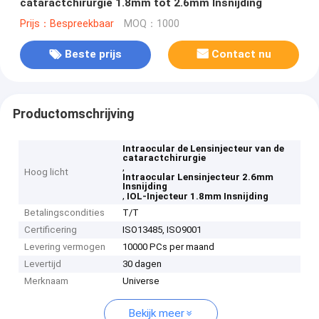
cataractchirurgie 1.8mm tot 2.6mm Insnijding
Prijs：Bespreekbaar
MOQ：1000
Beste prijs
Contact nu
Productomschrijving
Intraocular de Lensinjecteur van de
cataractchirurgie
,
Hoog licht
Intraocular Lensinjecteur 2.6mm
Insnijding
,
IOL-Injecteur 1.8mm Insnijding
Betalingscondities
T/T
Certificering
ISO13485, ISO9001
Levering vermogen
10000 PCs per maand
Levertijd
30 dagen
Merknaam
Universe
Bekijk meer