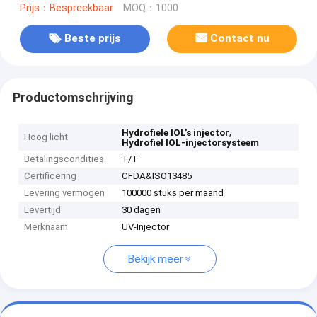
Prijs：Bespreekbaar
MOQ：1000
Beste prijs
Contact nu
Productomschrijving
,
Hydrofiele IOL's injector
Hoog licht
Hydrofiel IOL-injectorsysteem
Betalingscondities
T/T
Certificering
CFDA&ISO13485
Levering vermogen
100000 stuks per maand
Levertijd
30 dagen
Merknaam
UV-Injector
Bekijk meer