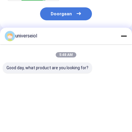
Doorgaan
universeiol
Geadviseerde Producten
5:48 AM
Good day, what product are you looking for?
2.2mm Hydrofiel
Intraocular de
Systeem het V
Hydrophobic IOL
Lensinjecteur van de
éénmalig gebru
Leveringssysteem
cataractchirurgie
de
ISO13485
1.8mm tot 2.6mm
polypropyleeni
Insnijding
voor IOLs
Beste prijs
Beste prijs
Beste pri